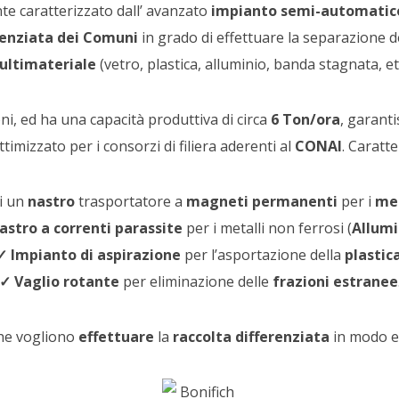
te caratterizzato dall’ avanzato
impianto semi-automatic
renziata dei Comuni
in grado di effettuare la separazione d
ultimateriale
(vetro, plastica, alluminio, banda stagnata, etc
oni, ed ha una capacità produttiva di circa
6 Ton/ora
, garanti
ttimizzato per i consorzi di filiera aderenti al
CONAI
. Caratte
i un
nastro
trasportatore a
magneti permanenti
per i
met
astro a correnti parassite
per i metalli non ferrosi (
Allumi
✓
Impianto di aspirazione
per l’asportazione della
plastic
✓
Vaglio rotante
per eliminazione delle
frazioni estranee
che vogliono
effettuare
la
raccolta differenziata
in modo ef