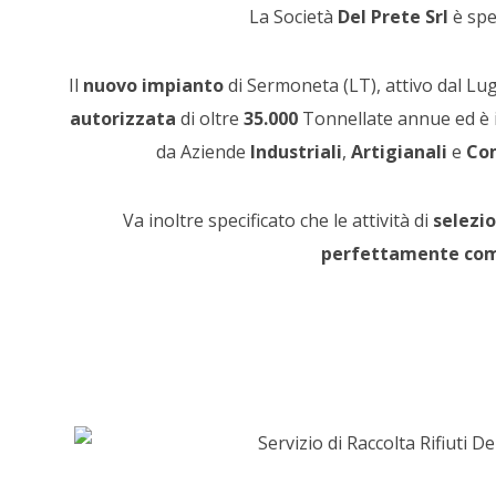
La Società
Del Prete Srl
è spe
Il
nuovo impianto
di Sermoneta (LT), attivo dal Lug
autorizzata
di oltre
35.000
Tonnellate annue ed è i
da Aziende
Industriali
,
Artigianali
e
Co
Va inoltre specificato che le attività di
selezi
perfettamente com