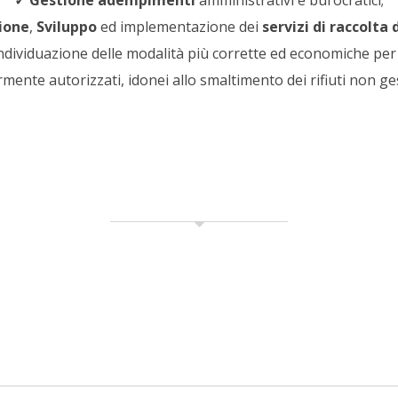
✓
Gestione adempimenti
amministrativi e burocratici;
ione
,
Sviluppo
ed implementazione dei
servizi di raccolta 
individuazione delle modalità più corrette ed economiche per
rmente autorizzati, idonei allo smaltimento dei rifiuti non ges