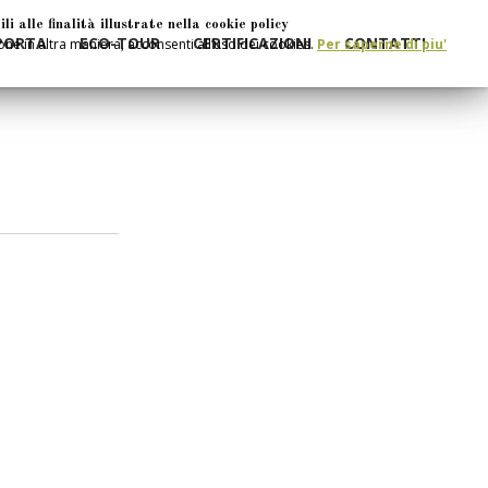
 alle finalità illustrate nella cookie policy
PORTA
ECO-TOUR
CERTIFICAZIONI
CONTATTI
e in altra maniera, acconsenti all’uso dei cookies.
Per saperne di piu'