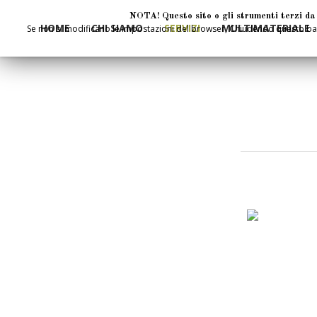
NOTA! Questo sito o gli strumenti terzi da q
HOME
CHI SIAMO
SERVIZI
MULTIMATERIALE
Se non si modificano le impostazioni del browser, Chiudendo questo bann
LAVORA CON NOI