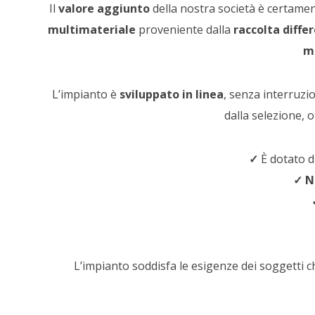
Il
valore aggiunto
della nostra società è certamen
multimateriale
proveniente dalla
raccolta diffe
m
L’impianto è
sviluppato in linea
, senza interruzi
dalla selezione, o
✓
È dotato d
✓
N
L’impianto soddisfa le esigenze dei soggetti 