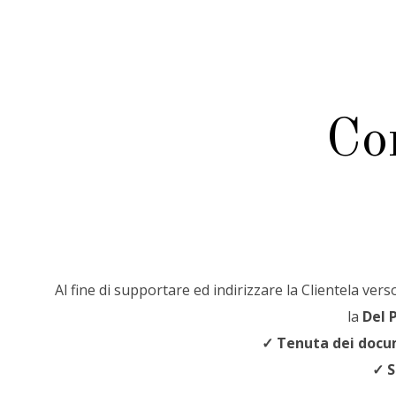
Co
Al fine di supportare ed indirizzare la Clientela ver
la
Del 
✓
Tenuta dei docu
✓
S